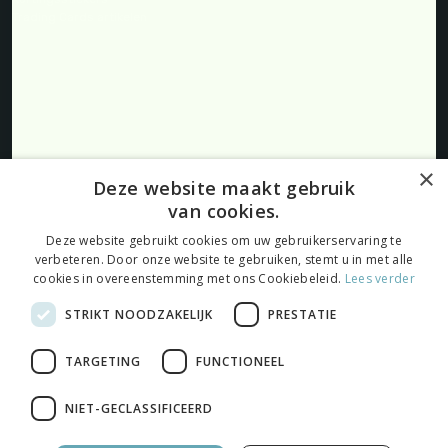
Trading Cards artikelen
Producten
Blog
FAQ
Klantenservice
Over ons
Retourneren
×
Deze website maakt gebruik
Algemene voorwaarden
van cookies.
Privacybeleid
Cookies
Deze website gebruikt cookies om uw gebruikerservaring te
verbeteren. Door onze website te gebruiken, stemt u in met alle
cookies in overeenstemming met ons Cookiebeleid.
Lees verder
STRIKT NOODZAKELIJK
PRESTATIE
Volg ons:
TARGETING
FUNCTIONEEL
NIET-GECLASSIFICEERD
© 2026 Onlinelabelskopen.nl |
Maatwerk website
door
webmix