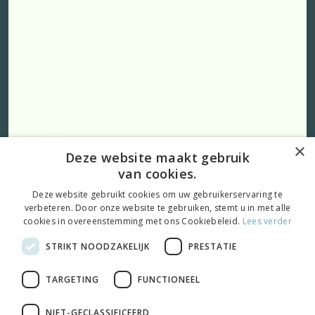
Trading Cards artikelen
Producten
Blog
FAQ
Klantenservice
Over ons
Retourneren
Algemene voorwaarden
Privacybeleid
×
Cookies
Deze website maakt gebruik
van cookies.
Deze website gebruikt cookies om uw gebruikerservaring te
verbeteren. Door onze website te gebruiken, stemt u in met alle
cookies in overeenstemming met ons Cookiebeleid.
Lees verder
Volg ons:
STRIKT NOODZAKELIJK
PRESTATIE
TARGETING
FUNCTIONEEL
© 2026 Onlinelabelskopen.nl |
Maatwerk website
door
webmix
NIET-GECLASSIFICEERD