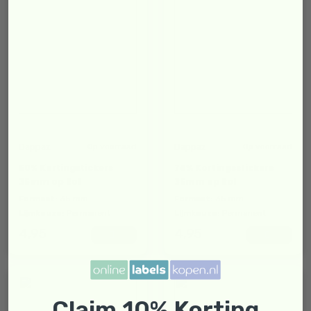
Dappaz
Dappaz
Op voorraad
Op voorraad
50% Kortingstickers
70% Kortingsstickers
35mm op Rol
35mm op Rol
Formaat:
35 mm
Formaat:
35 mm
Lijmkeuze:
Permanent
Lijmkeuze:
Permanent
4,95
4,95
Claim 10% Korting