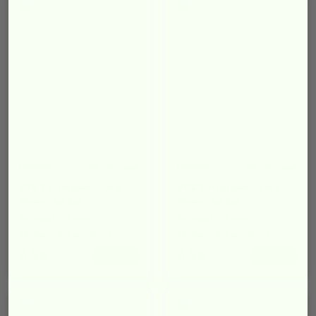
Dappaz
Dappaz
Op voorraad
Op voorraad
30% Kortingsstickers
40% Kortingsstickers
35mm op Rol
35mm op Rol
Formaat:
35 mm
Formaat:
35 mm
Lijmkeuze:
Permanent
Lijmkeuze:
Permanent
4,95
4,95