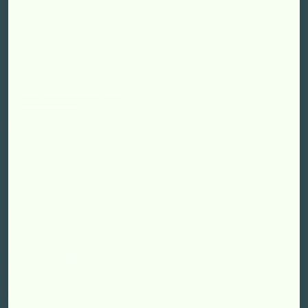
Onlinelabelskopen.nl
C. Huygensstraat 10a
8141gm Heino
info@onlinelabelskopen.nl
085 79 90 170
KVK: 93082290
BTW: NL866270887B01
Home
Dymo compatible Labels
Ronde etiketten
Lettertapes
Verpakkingstape
A4 Stickervellen
Lamineerhoezen
Brother compatible Labels
Zebra compatible Labels
Fragile Stickers
Kortingsstickers