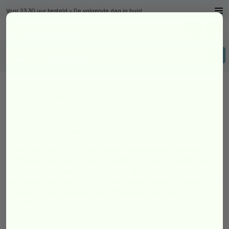
Voor 23.30 uur besteld = De volgende dag in huis!
Toon Filters
Kortingsstickers
De korting sticker op rol van Dappaz is een ronde sticker met
kortingspercentage om aan te geven dat er op dit product een
korting van toepassing is. De stickers zijn voorzien van een
kortingspercentage in witte letters op een rode achtergrond. De
stickers zijn verkrijgbaar in verschillende afmetingen en
verschillende aantallen op rol.