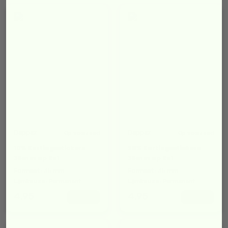
Dappaz
Dappaz
Op voorraad
Op voorraad
10% Kortingsstickers
20% Kortingsstickers
35mm op Rol
35mm op Rol
Formaat:
35 mm
Formaat:
35 mm
Lijmkeuze:
Permanent
Lijmkeuze:
Permanent
4,95
4,95