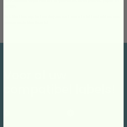
verschillende oppervlaktes te gebruiken, zoals plastic, papier of
karton.
De Etiketten zijn te beschrijven met pen of stift en hebben een
permanente kleefkracht.
Voor al uw
compatibel labels!
Neem contact op
Start met shoppen