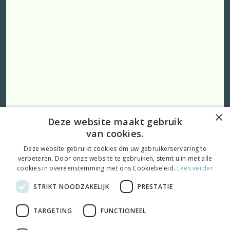
Trading Cards artikelen
Producten
Blog
FAQ
Klantenservice
Over ons
Retourneren
Algemene voorwaarden
Privacybeleid
×
Cookies
Deze website maakt gebruik
van cookies.
Deze website gebruikt cookies om uw gebruikerservaring te
verbeteren. Door onze website te gebruiken, stemt u in met alle
cookies in overeenstemming met ons Cookiebeleid.
Lees verder
Volg ons:
STRIKT NOODZAKELIJK
PRESTATIE
TARGETING
FUNCTIONEEL