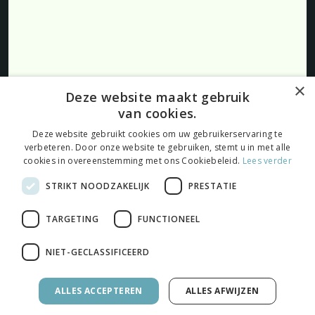
Producten
Blog
FAQ
Klantenservice
Over ons
Retourneren
×
Deze website maakt gebruik
Algemene voorwaarden
van cookies.
Privacybeleid
Cookies
Deze website gebruikt cookies om uw gebruikerservaring te
verbeteren. Door onze website te gebruiken, stemt u in met alle
cookies in overeenstemming met ons Cookiebeleid.
Lees verder
STRIKT NOODZAKELIJK
PRESTATIE
Volg ons:
TARGETING
FUNCTIONEEL
NIET-GECLASSIFICEERD
© 2026 Onlinelabelskopen.nl |
Maatwerk website
door
webmix
ALLES ACCEPTEREN
ALLES AFWIJZEN