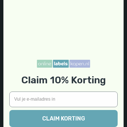
compatibel labels!
Neem contact op
Start met shoppen
Onlinelabelskopen.nl
C. Huygensstraat 10a
Claim 10% Korting
8141gm Heino
info@onlinelabelskopen.nl
085 79 90 170
KVK: 93082290
BTW: NL866270887B01
CLAIM KORTING
Home
Dymo compatible Labels