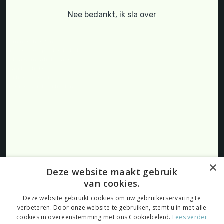
Ronde etiketten
Nee bedankt, ik sla over
Lettertapes
Verpakkingstape
A4 Stickervellen
Lamineerhoezen
Brother compatible Labels
Zebra compatible Labels
Fragile Stickers
Kortingsstickers
Trading Cards artikelen
Producten
Blog
FAQ
Klantenservice
Over ons
Retourneren
×
Deze website maakt gebruik
Algemene voorwaarden
van cookies.
Privacybeleid
Cookies
Deze website gebruikt cookies om uw gebruikerservaring te
verbeteren. Door onze website te gebruiken, stemt u in met alle
cookies in overeenstemming met ons Cookiebeleid.
Lees verder